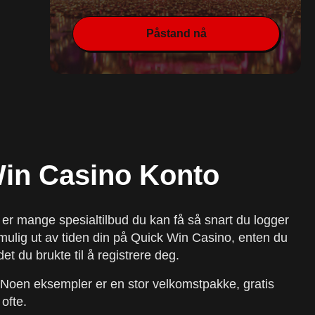
Påstand nå
Win Casino Konto
 er mange spesialtilbud du kan få så snart du logger
 mulig ut av tiden din på Quick Win Casino, enten du
t du brukte til å registrere deg.
e. Noen eksempler er en stor velkomstpakke, gratis
ofte.