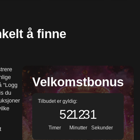
kelt å finne
trere
nlige
Velkomstbonus
på "Logg
is du
ruksjoner
Tilbudet er gyldig:
ilke
52
12
29
.
Timer
Minutter
Sekunder
t