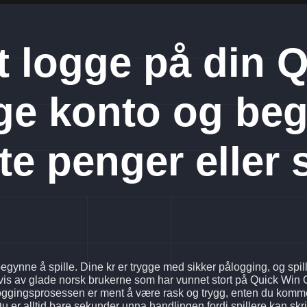
t logge på din 
ge konto og be
kte penger eller 
gynne å spille. Dine kr er trygge med sikker pålogging, og spil
vis av glade norsk brukerne som har vunnet stort på Quick Win C
oggingsprosessen er ment å være rask og trygg, enten du kommer 
Du er alltid bare sekunder unna handlingen fordi spillere kan skr