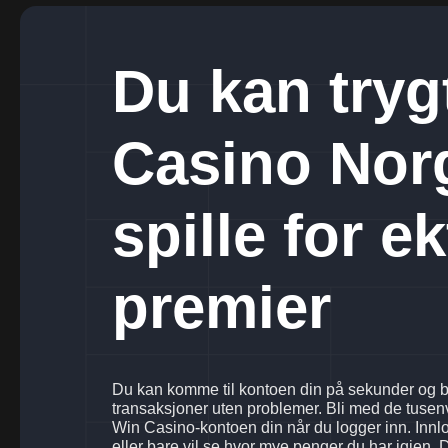
Du kan tryg
Casino Nor
spille for e
premier
Du kan komme til kontoen din på sekunder og be
transaksjoner uten problemer. Bli med de tusen
Win Casino-kontoen din når du logger inn. Innl
eller bare vil se hvor mye penger du har igjen. 