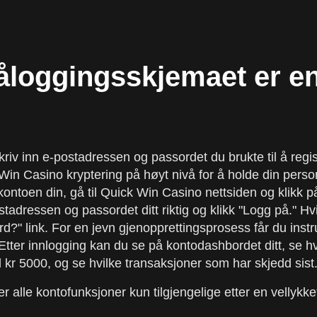
åloggingsskjemaet er en
iv inn e-postadressen og passordet du brukte til å regis
Win Casino kryptering på høyt nivå for å holde din perso
 kontoen din, gå til Quick Win Casino nettsiden og klikk 
ostadressen og passordet ditt riktig og klikk "Logg på." Hv
rd?" link. For en jevn gjenopprettingsprosess får du inst
 Etter innlogging kan du se på kontodashbordet ditt, se hv
il kr 5000, og se hvilke transaksjoner som har skjedd sist
 er alle kontofunksjoner kun tilgjengelige etter en vellykke