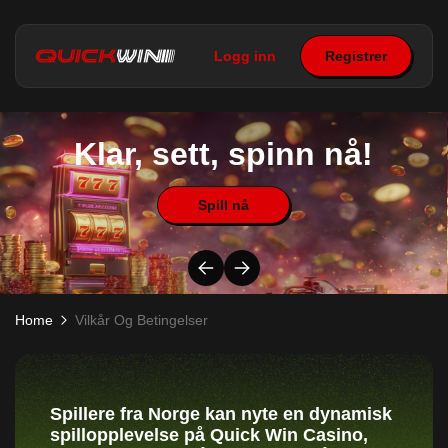
Logg inn
Registrer
Klar, sett, spinn nå!
Spill nå
Home
Vilkår Og Betingelser
Spillere fra Norge kan nyte en dynamisk
spillopplevelse på Quick Win Casino,