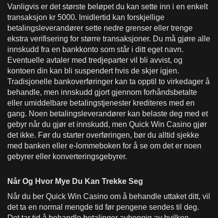
Vanligvis er det største beløpet du kan sette inn i en enkelt
transaksjon kr 5000. Imidlertid kan forskjellige
betalingsleverandører sette nedre grenser eller trenge
ekstra verifisering for større transaksjoner. Du må gjøre alle
innskudd fra en bankkonto som står i ditt eget navn.
Eventuelle avtaler med tredjeparter vil bli avvist, og
kontoen din kan bli suspendert hvis de skjer igjen.
Tradisjonelle bankoverføringer kan ta opptil to virkedager å
behandle, men innskudd gjort gjennom forhåndsbetalte
eller umiddelbare betalingstjenester krediteres med en
gang. Noen betalingsleverandører kan belaste deg med et
gebyr når du gjør et innskudd, men Quick Win Casino gjør
det ikke. Før du starter overføringen, bør du alltid sjekke
med banken eller e-lommeboken for å se om det er noen
gebyrer eller konverteringsgebyrer.
Når Og Hvor Mye Du Kan Trekke Seg
Når du ber Quick Win Casino om å behandle uttaket ditt, vil
det ta en normal mengde tid før pengene sendes til deg.
Det tar tid å behandle betalinger avhengig av hvilken