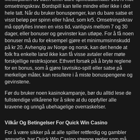
omsetningskrav. Bordspill kan telle mindre eller ikke i det
hele tatt. Når du bruker bonuspenger, kan du bare satse et
visst beløp per spinn eller hånd, som kr5. Omsetningskrav
må oppfylles innen en viss tid, vanligvis mellom 7 og 30
dager, eller bonuser og gevinster kan utløpe. For å få noen
bonuser må du for eksempel gjøre et minimumsinnskudd
på kr 20. Avhengig av Norge og norsk, kan det hende at
folk fra enkelte land ikke kan få visse avtaler eller møte
forskjellige restriksjoner. Ethvert forsøk på å bryte reglene
for en bonus, som å gjøre lavrisiko-spill eller satse på
merkelige måter, kan resultere i å miste bonuspengene og
gevinstene.
Før du bruker noen kasinokampanje, bør du alltid lese de
fullstendige vilkårene for å sikre at du oppfyller alle
kravene og unngå ubehagelige overraskelser.
Vilkår Og Betingelser For Quick Win Casino
For å være sikker på at alle spiller rettferdig og gambler
ansvarlig, har Quick Win Casino strenge regler som må