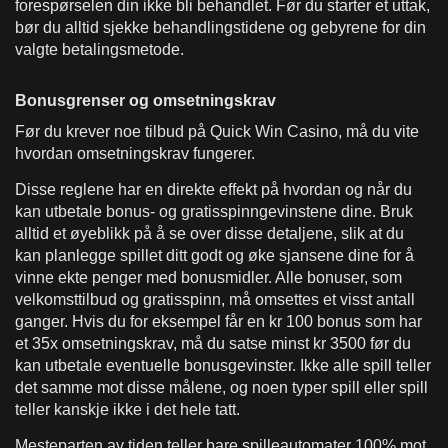
forespørselen din ikke bli behandlet. Før du starter et uttak,
bør du alltid sjekke behandlingstidene og gebyrene for din
valgte betalingsmetode.
Bonusgrenser og omsetningskrav
Før du krever noe tilbud på Quick Win Casino, må du vite
hvordan omsetningskrav fungerer.
Disse reglene har en direkte effekt på hvordan og når du
kan utbetale bonus- og gratisspinngevinstene dine. Bruk
alltid et øyeblikk på å se over disse detaljene, slik at du
kan planlegge spillet ditt godt og øke sjansene dine for å
vinne ekte penger med bonusmidler. Alle bonuser, som
velkomsttilbud og gratisspinn, må omsettes et visst antall
ganger. Hvis du for eksempel får en kr 100 bonus som har
et 35x omsetningskrav, må du satse minst kr 3500 før du
kan utbetale eventuelle bonusgevinster. Ikke alle spill teller
det samme mot disse målene, og noen typer spill eller spill
teller kanskje ikke i det hele tatt.
Mesteparten av tiden teller bare spilleautomater 100% mot