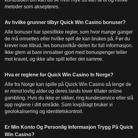
metoder som aksepteres.
Av hvilke grunner tilbyr Quick Win Casino bonuser?
Alle bonuser har spesifikke regler, som hvor mange ganger
de må omsettes eller hvilke spill de kan brukes på. Før du
krever noe tilbud, les bonusvilkår-delen for full informasjon.
Ikke glem at bare innsatser gjort med bonuspenger teller
mot kravet, og ikke alle spill teller det samme.
Hva er reglene for Quick Win Casino In Norge?
Alle fra Norge kan spille på Quick Win Casino så lenge de
er minst lovlig alder og deres lands lover tillater online
gambling. Hvis du ikke er sikker, ring kundeservice eller slå
opp reglene i ditt område. Som lovpålagt bruker vi
geolokalisering og identitetskontroll.
Er Min Konto Og Personlig Informasjon Trygg På Quick
Win Casino?