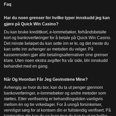
Faq
Har du noen grenser for hvilke typer innskudd jeg kan
gjøre på Quick Win Casino?
Du kan bruke kredittkort, e-lommebøker, forhåndsbetalte
kort og bankoverføringer for å betale på Quick Win Casino.
Det minste beløpet du kan sette inn er kr, og det meste du
kan sette inn avhenger av metoden du velger. På
kasserersiden gjør alle betalingsalternativer sine grenser
klare. Uten noen ekstra avgifter fra vår side, blir innskudd
behandlet med en gang.
Når Og Hvordan Får Jeg Gevinstene Mine?
Avhengig av hvor du bor, kan du ta ut penger gjennom
bankoverføringer, e-lommebøker og andre metoder som
støttes. Etter verifisering er behandlingstiden vanligvis
mellom én og tre virkedager. For å unngå forsinkelser,
vennligst sørg for at kontoen din er fullstendig verifisert. På
kontosiden din kan du se hvor mye du kan ta ut og hvilke