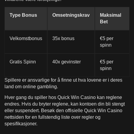
Type Bonus
Omsetningskrav
Maksimal
Bet
Velkomstbonus
35x bonus
€5 per
spinn
Gratis Spinn
40x gevinster
€5 per
spinn
Spillere er ansvarlige for å finne ut hva lovene er i deres
land om online gambling.
Hver gang du spiller hos Quick Win Casino kan reglene
endres. Hvis du bryter reglene, kan kontoen din bli stengt
eller suspendert. Besøk den offisielle Quick Win Casino
nettsiden for en fullstendig liste over regler og
spesifikasjoner.