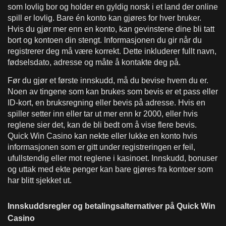
som lovlig bor og holder en gyldig norsk i et land der online
spill er lovlig. Bare én konto kan gjøres for hver bruker.
Hvis du gjør mer enn en konto, kan gevinstene dine bli tatt
bort og kontoen din stengt. Informasjonen du gir når du
registrerer deg må være korrekt. Dette inkluderer fullt navn,
fødselsdato, adresse og måte å kontakte deg på.
Før du gjør et første innskudd, må du bevise hvem du er.
Noen av tingene som kan brukes som bevis er et pass eller
ID-kort, en bruksregning eller bevis på adresse. Hvis en
spiller setter inn eller tar ut mer enn kr 2000, eller hvis
reglene sier det, kan de bli bedt om å vise flere bevis.
Quick Win Casino kan nekte eller lukke en konto hvis
informasjonen som er gitt under registreringen er feil,
ufullstendig eller mot reglene i kasinoet. Innskudd, bonuser
og uttak med ekte penger kan bare gjøres fra kontoer som
har blitt sjekket ut.
Innskuddsregler og betalingsalternativer på Quick Win
Casino