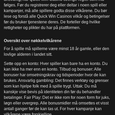
følges. Før du registrerer deg eller deltar i noen spill eller
kampanjer, må alle spillere godta disse vilkårene. Du bør
lese og forstå alle Quick Win Casinos vilkår og betingelser
før du bruker tjenestene deres. De forteller deg hvilke
rettigheter og plikter du har på plattformen.
Oversikt over nøkkelvilkårene
For å spille må spillerne være minst 18 år gamle, eller den
lovlige alderen i landet sitt.
Sette opp en konto: Hver spiller kan bare ha en konto. Du
kan ikke ha mer enn en konto. Tilbud og bonuser: Alle
bonuser har omsetningskrav og tidsperioder hvor de kan
brukes. Ansvarlig gambling: Det finnes verktøy og grenser
som kan hjelpe folk med å spille trygt. Uttak: Du må
kanskje vise bevis på identiteten din før du behandler
betalinger. Fair Play: Det er ikke rom for noen form for juks,
løgn eller overgrep. Alle bonusmidler må omsettes et visst
antall ganger før de kan tas ut. For hver kampanje kan
vilkårene være forskjellige.