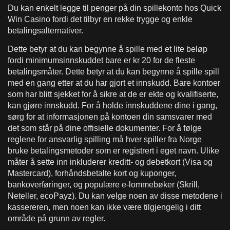
Du kan enkelt legge til penger på din spillekonto hos Quick
Win Casino fordi det tilbyr en rekke trygge og enkle
betalingsalternativer.
Dette betyr at du kan begynne å spille med et lite beløp
fordi minimumsinnskuddet bare er kr 20 for de fleste
betalingsmåter. Dette betyr at du kan begynne å spille spill
med en gang etter at du har gjort et innskudd. Bare kontoer
som har blitt sjekket for å sikre at de er ekte og kvalifiserte,
kan gjøre innskudd. For å holde innskuddene dine i gang,
sørg for at informasjonen på kontoen din samsvarer med
det som står på dine offisielle dokumenter. For å følge
reglene for ansvarlig spilling må hver spiller fra Norge
bruke betalingsmetoder som er registrert i eget navn. Ulike
måter å sette inn inkluderer kreditt- og debetkort (Visa og
Mastercard), forhåndsbetalte kort og kuponger,
bankoverføringer, og populære e-lommebøker (Skrill,
Neteller, ecoPayz). Du kan velge noen av disse metodene i
kassereren, men noen kan ikke være tilgjengelig i ditt
område på grunn av regler.