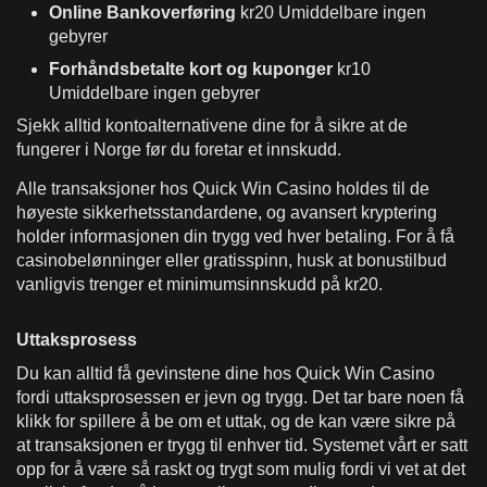
Online Bankoverføring
kr20 Umiddelbare ingen
gebyrer
Forhåndsbetalte kort og kuponger
kr10
Umiddelbare ingen gebyrer
Sjekk alltid kontoalternativene dine for å sikre at de
fungerer i Norge før du foretar et innskudd.
Alle transaksjoner hos Quick Win Casino holdes til de
høyeste sikkerhetsstandardene, og avansert kryptering
holder informasjonen din trygg ved hver betaling. For å få
casinobelønninger eller gratisspinn, husk at bonustilbud
vanligvis trenger et minimumsinnskudd på kr20.
Uttaksprosess
Du kan alltid få gevinstene dine hos Quick Win Casino
fordi uttaksprosessen er jevn og trygg. Det tar bare noen få
klikk for spillere å be om et uttak, og de kan være sikre på
at transaksjonen er trygg til enhver tid. Systemet vårt er satt
opp for å være så raskt og trygt som mulig fordi vi vet at det