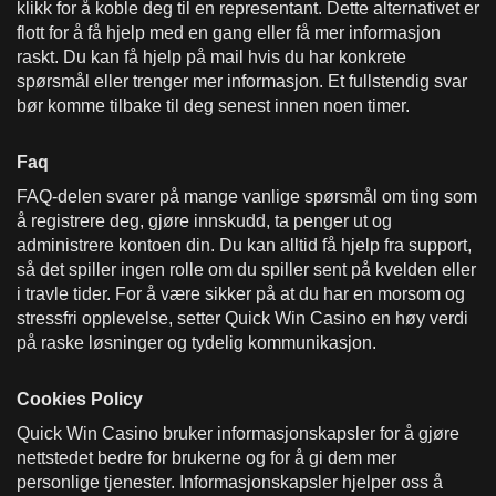
klikk for å koble deg til en representant. Dette alternativet er
flott for å få hjelp med en gang eller få mer informasjon
raskt. Du kan få hjelp på mail hvis du har konkrete
spørsmål eller trenger mer informasjon. Et fullstendig svar
bør komme tilbake til deg senest innen noen timer.
Faq
FAQ-delen svarer på mange vanlige spørsmål om ting som
å registrere deg, gjøre innskudd, ta penger ut og
administrere kontoen din. Du kan alltid få hjelp fra support,
så det spiller ingen rolle om du spiller sent på kvelden eller
i travle tider. For å være sikker på at du har en morsom og
stressfri opplevelse, setter Quick Win Casino en høy verdi
på raske løsninger og tydelig kommunikasjon.
Cookies Policy
Quick Win Casino bruker informasjonskapsler for å gjøre
nettstedet bedre for brukerne og for å gi dem mer
personlige tjenester. Informasjonskapsler hjelper oss å