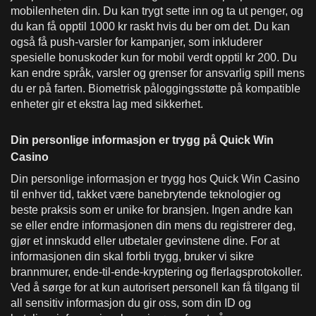
mobilenheten din. Du kan trygt sette inn og ta ut penger, og
du kan få opptil 1000 kr raskt hvis du ber om det. Du kan
også få push-varsler for kampanjer, som inkluderer
spesielle bonuskoder kun for mobil verdt opptil kr 200. Du
kan endre språk, varsler og grenser for ansvarlig spill mens
du er på farten. Biometrisk påloggingsstøtte på kompatible
enheter gir et ekstra lag med sikkerhet.
Din personlige informasjon er trygg på Quick Win
Casino
Din personlige informasjon er trygg hos Quick Win Casino
til enhver tid, takket være banebrytende teknologier og
beste praksis som er unike for bransjen. Ingen andre kan
se eller endre informasjonen din mens du registrerer deg,
gjør et innskudd eller utbetaler gevinstene dine. For at
informasjonen din skal forbli trygg, bruker vi sikre
brannmurer, ende-til-ende-kryptering og flerlagsprotokoller.
Ved å sørge for at kun autorisert personell kan få tilgang til
all sensitiv informasjon du gir oss, som din ID og