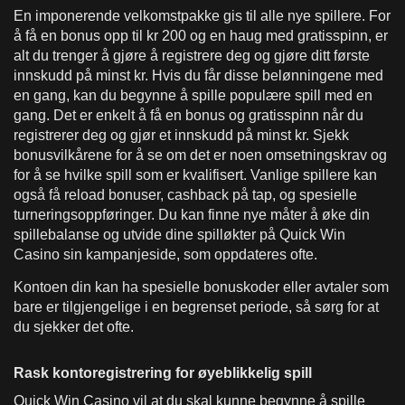
En imponerende velkomstpakke gis til alle nye spillere. For
å få en bonus opp til kr 200 og en haug med gratisspinn, er
alt du trenger å gjøre å registrere deg og gjøre ditt første
innskudd på minst kr. Hvis du får disse belønningene med
en gang, kan du begynne å spille populære spill med en
gang. Det er enkelt å få en bonus og gratisspinn når du
registrerer deg og gjør et innskudd på minst kr. Sjekk
bonusvilkårene for å se om det er noen omsetningskrav og
for å se hvilke spill som er kvalifisert. Vanlige spillere kan
også få reload bonuser, cashback på tap, og spesielle
turneringsoppføringer. Du kan finne nye måter å øke din
spillebalanse og utvide dine spilløkter på Quick Win
Casino sin kampanjeside, som oppdateres ofte.
Kontoen din kan ha spesielle bonuskoder eller avtaler som
bare er tilgjengelige i en begrenset periode, så sørg for at
du sjekker det ofte.
Rask kontoregistrering for øyeblikkelig spill
Quick Win Casino vil at du skal kunne begynne å spille