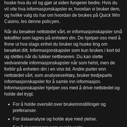
huske hva du vil og gjør at siden fungerer bedre. Hvis du
vil vite hva informasjonskapsler er, hvordan vi bruker dem,
og hvilke valg du har om hvordan de brukes på Quick Win
Casino, les denne policyen.
Når du besøker nettstedet vårt, er informasjonskapsler små
tekstfiler som lagres på enheten din. De hjelper oss med å
finne ut hva slags enhet du bruker og huske ting om
besøket ditt. Informasjonskapsler som kun brukes i kort tid
og slettes når du lukker nettleseren. Du kan slette
vedvarende informasjonskapsler når som helst, men de
forblir på enheten din i en viss tid. Andre parter enn
nettstedet vårt, som analyseverktøy, bruker tredjeparts
informasjonskapsler for å samle inn informasjon.
Informasjonskapsler hjelper oss med å drive nettstedet og
holde det trygt.
For å holde oversikt over brukerinnstillinger og
preferanser.
For dataanalyse og holde øye med ytelse.