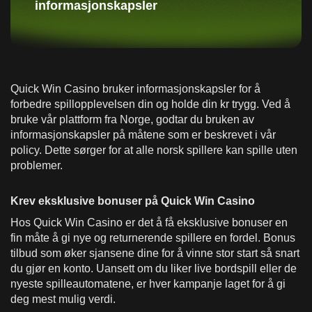
informasjonskapsler
Quick Win Casino bruker informasjonskapsler for å
forbedre spillopplevelsen din og holde din kr trygg. Ved å
bruke vår plattform fra Norge, godtar du bruken av
informasjonskapsler på måtene som er beskrevet i vår
policy. Dette sørger for at alle norsk spillere kan spille uten
problemer.
Krev eksklusive bonuser på Quick Win Casino
Hos Quick Win Casino er det å få eksklusive bonuser en
fin måte å gi nye og returnerende spillere en fordel. Bonus
tilbud som øker sjansene dine for å vinne stor start så snart
du gjør en konto. Uansett om du liker live bordspill eller de
nyeste spilleautomatene, er hver kampanje laget for å gi
deg mest mulig verdi.